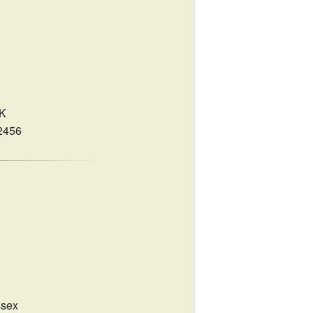
UK
2456
ssex