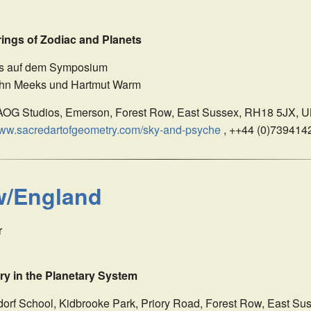
BILDER IM KOSMOS, URFORMEN DES LEBENS
JOHANNES KEPLER
KORREKTUREN
REZENSIONEN
ngs of Zodiac and Planets
BERECHNUNGEN
DAS PROGRAMM
BEWEISE
DETAILS
ps auf dem Symposium
John Meeks und Hartmut Warm
PREISE
 SAOG Studios, Emerson, Forest Row, East Sussex, RH18 5JX, 
DOWNLOAD
w.sacredartofgeometry.com/sky-and-psyche
, ++44 (0)739414
ONLINE-VERSION
w/England
r
 in the Planetary System
ldorf School, Kidbrooke Park, Priory Road, Forest Row, East Su