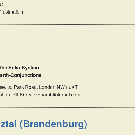
es
)fastmail.fm
r
the Solar System –
Earth-Conjunctions
ouse, 35 Park Road, London NW1 6XT
ation: RILKO, s.ezen(at)btinternet.com
ztal (Brandenburg)