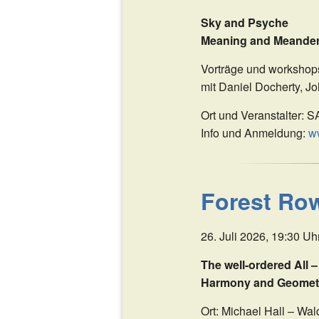
Sky and Psyche
HARMONIKALES
UR
Meaning and Meanderi
VIDEO & AUDIO
Vorträge und worksho
mit Daniel Docherty, 
Ort und Veranstalter:
Info und Anmeldung:
ww
Forest Ro
26. Juli 2026, 19:30 Uh
The well-ordered All –
Harmony and Geometry
Ort: Michael Hall – Wa