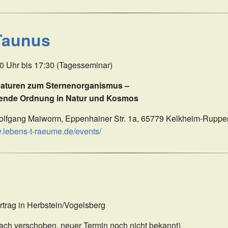
Taunus
00 Uhr bis 17:30 (Tagesseminar)
naturen zum Sternenorganismus –
kende Ordnung in Natur und Kosmos
Wolfgang Maiworm, Eppenhainer Str. 1a, 65779 Kelkheim-Ruppe
w.lebens-t-raeume.de/events/
rtrag in Herbstein/Vogelsberg
kach verschoben, neuer Termin noch nicht bekannt)