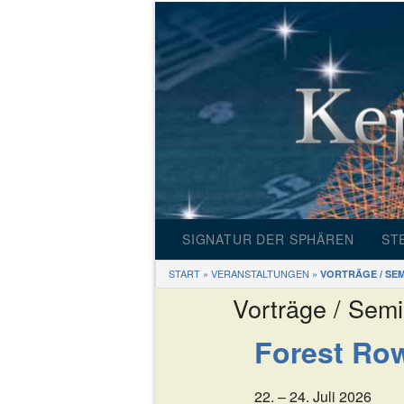
SIGNATUR DER SPHÄREN
ST
START
»
VERANSTALTUNGEN
»
VORTRÄGE / SE
INFORMATIONEN
S
Vorträge / Sem
PRODUKTE
Forest Ro
BILDERGALERIE
SP
22. – 24. Juli 2026
PRESSE
GE