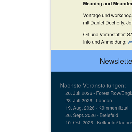
Meaning and Meanderi
HARMONIKALES
UR
Vorträge und worksho
mit Daniel Docherty, 
VIDEO & AUDIO
Ort und Veranstalter:
Info und Anmeldung:
ww
Newslette
Nächste Veranstaltungen:
Links
Spenden
26. Juli 2026 - Forest Row/Eng
28. Juli 2026 - London
19. Aug. 2026 - Kümmernitztal
26. Sept. 2026 - Bielefeld
10. Okt. 2026 - Kelkheim/Taunu