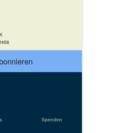
UK
2456
abonnieren
s
Spenden