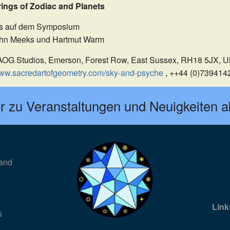
ngs of Zodiac and Planets
BILDER IM KOSMOS, URFORMEN DES LEBENS
JOHANNES KEPLER
KORREKTUREN
REZENSIONEN
ps auf dem Symposium
John Meeks und Hartmut Warm
BERECHNUNGEN
DAS PROGRAMM
BEWEISE
DETAILS
 SAOG Studios, Emerson, Forest Row, East Sussex, RH18 5JX, 
PREISE
w.sacredartofgeometry.com/sky-and-psyche
, ++44 (0)739414
DOWNLOAD
r zu Veranstaltungen und Neuigkeiten 
ONLINE-VERSION
land
Link
s