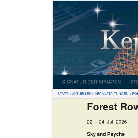
SIGNATUR DER SPHÄREN
ST
START
»
AKTUELLES
»
VERANSTALTUNGEN
»
FO
INFORMATIONEN
S
Forest Ro
PRODUKTE
22. – 24. Juli 2026
BILDERGALERIE
SP
Sky and Psyche
PRESSE
GE