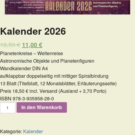
Kalender 2026
18,50
€
11,00
€
Planetenkreise – Weltenreise
Astronomische Objekte und Planetenfiguren
Wandkalender DIN A4
aufklappbar doppelseitig mit mittiger Spiralbindung
13 Blatt (Titelblatt, 12 Monatsblätter, Erläuterungsseite)
Preis 18,50 € incl. Versand (Ausland + 3,70 Porto)
ISBN 978-3-935958-28-0
Kalender
In den Warenkorb
2026
Menge
Kategorie:
Kalender