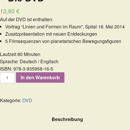
12,80
€
Auf der DVD ist enthalten:
Vortrag “Linien und Formen im Raum”, Spital 18. Mai 2014
Zusatzpräsentation mit neuen Entdeckungen
5 Filmsequenzen von planetarischen Bewegungsfiguren
Laufzeit 80 Minuten
Sprache: Deutsch / Englisch
ISBN: 978-3-935958-16-5
Linien
In den Warenkorb
und
Formen
im
Raum
Kategorie:
DVD
-
Die
DVD
Beschreibung
Menge