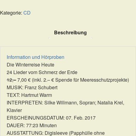
Menge
Kategorie:
CD
Beschreibung
Information und Hörproben
Die Winterreise Heute
24 Lieder vom Schmerz der Erde
12,–
7,00 € (inkl. 2.– € Spende für Meeresschutzprojekte)
MUSIK: Franz Schubert
TEXT: Hartmut Warm
INTERPRETEN: Silke Willmann, Sopran; Natalia Krel,
Klavier
ERSCHEINUNGSDATUM: 07. Feb. 2017
DAUER: 77:23 Minuten
AUSSTATTUNG: Digisleeve (Papphülle ohne