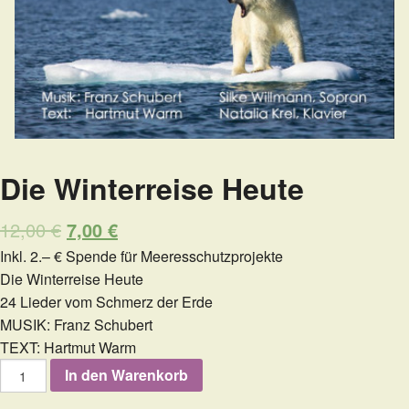
Die Winterreise Heute
12,00
€
7,00
€
Inkl. 2.– € Spende für Meeresschutzprojekte
Die Winterreise Heute
24 Lieder vom Schmerz der Erde
MUSIK: Franz Schubert
TEXT: Hartmut Warm
Die
In den Warenkorb
Winterreise
Heute