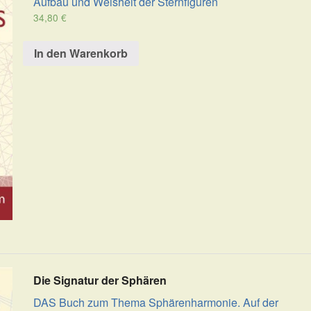
Aufbau und Weisheit der Sternfiguren
34,80
€
BILDER IM KOSMOS, URFORMEN DES LEBENS
JOHANNES KEPLER
KORREKTUREN
REZENSIONEN
In den Warenkorb
BERECHNUNGEN
DAS PROGRAMM
BEWEISE
DETAILS
PREISE
DOWNLOAD
ONLINE-VERSION
Die Signatur der Sphären
DAS Buch zum Thema Sphärenharmonie. Auf der