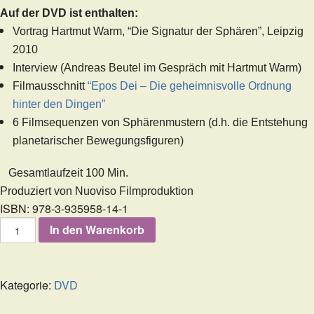
Auf der DVD ist enthalten:
Vortrag Hartmut Warm, “Die Signatur der Sphären”, Leipzig
2010
Interview (Andreas Beutel im Gespräch mit Hartmut Warm)
Filmausschnitt
“Epos Dei – Die geheimnisvolle Ordnung
hinter den Dingen”
6 Filmsequenzen von Sphärenmustern (d.h. die Entstehung
planetarischer Bewegungsfiguren)
Gesamtlaufzeit 100 Min.
Produziert von Nuoviso Filmproduktion
ISBN: 978-3-935958-14-1
Die
In den Warenkorb
Signatur
der
Sphären
-
Kategorie:
DVD
Die
DVD